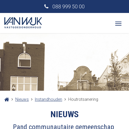
088 999 50 00
Togg
navi
Nieuws
Instandhouden
Houtrotsanering
NIEUWS
Pand communautaire gemeenschap