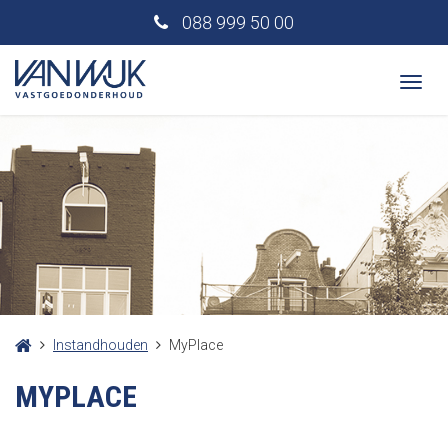
088 999 50 00
Togg
navi
Instandhouden
MyPlace
MYPLACE