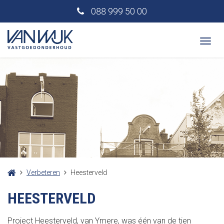
088 999 50 00
Togg
navi
Verbeteren
Heesterveld
HEESTERVELD
Project Heesterveld, van Ymere, was één van de tien