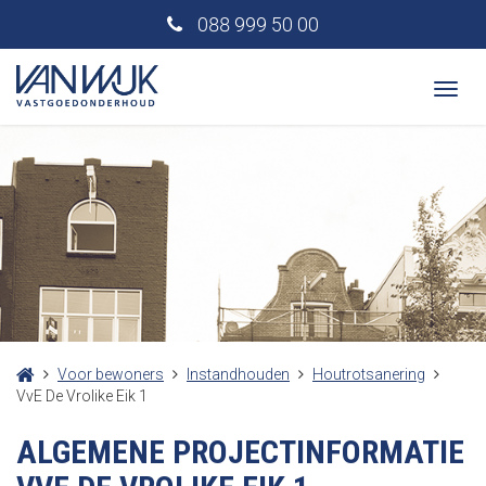
088 999 50 00
Togg
navi
Voor bewoners
Instandhouden
Houtrotsanering
VvE De Vrolike Eik 1
ALGEMENE PROJECTINFORMATIE