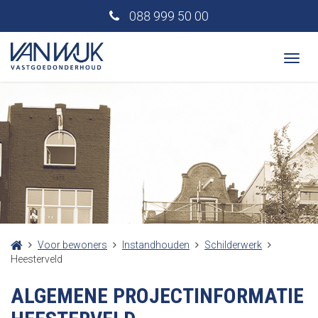
088 999 50 00
Togg
navi
Voor bewoners
Instandhouden
Schilderwerk
Heesterveld
ALGEMENE PROJECTINFORMATIE