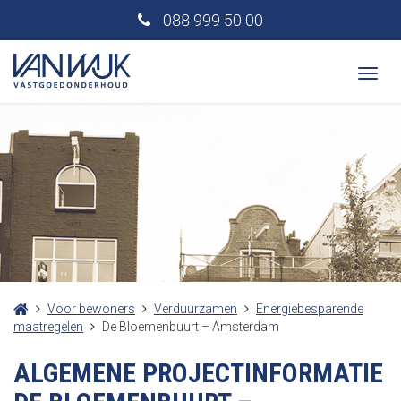
088 999 50 00
Togg
navi
Voor bewoners
Verduurzamen
Energiebesparende
maatregelen
De Bloemenbuurt – Amsterdam
ALGEMENE PROJECTINFORMATIE