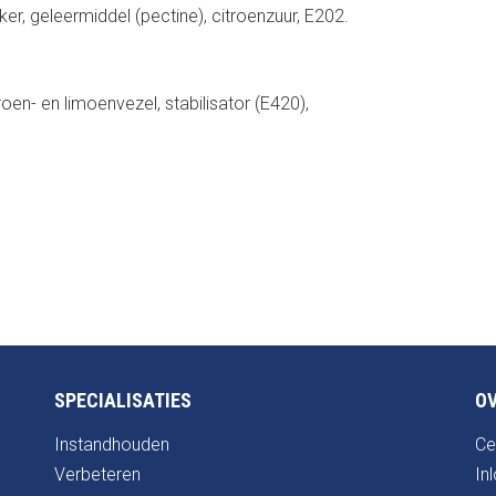
er, geleermiddel (pectine), citroenzuur, E202.
roen- en limoenvezel, stabilisator (E420),
SPECIALISATIES
OV
Instandhouden
Ce
Verbeteren
In