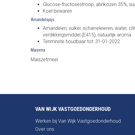
Glucose-fructosestroop, abrikozen 35%, suik
Koel bewaren
Amandelspijs
Amandelen, suiker, scharreleieren, water, cit
verdikkingsmiddel (E415), natuurlijk aroma.
Tenminste houdbaar tot: 31-01-2022
Maizena
Maiszetmeel
VAN WIJK VASTGOEDONDERHOUD
Werken bij Van Wijk Vastgoedonderhoud
Over ons