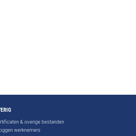
ERIG
rtificaten & overige bestanden
loggen werknemers